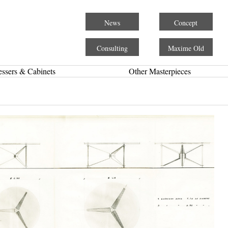
News
Concept
Consulting
Maxime Old
essers & Cabinets
Other Masterpieces