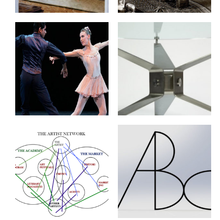
No Comments
No Comments
Founding Partnership
Our Fulfillments
by
on
by
on
OLIVIER
Mar 7, 2017
OLIVIER
Mar 3, 2017
No Comments
No Comments
Art Network
Art Business Concept
values
by
on
OLIVIER
Mar 1, 2017
by
on
OLIVIER
Mar 1, 2017
No Comments
No Comments