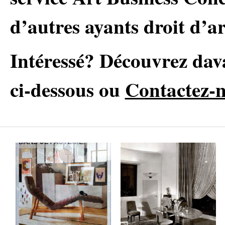
d’autres ayants droit d’ar
Intéressé? Découvrez dav
ci-dessous ou
Contactez-
Plagiarism or Not ?
Emile-Jacques
Ruhlmann
by
on
OLIVIER
Mar 8, 2017
by
on
OLIVIER
Mar 8, 2017