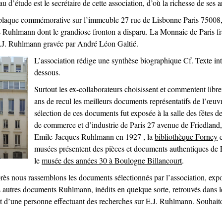
d’étude est le secrétaire de cette association, d’où la richesse de ses a
 plaque commémorative sur l’immeuble 27 rue de Lisbonne Paris 75008,
s Ruhlmann dont le grandiose fronton a disparu. La Monnaie de Paris f
 E.J. Ruhlmann gravée par André Léon Galtié.
L’association rédige une synthèse biographique Cf. Texte int
dessous.
Surtout les ex-collaborateurs choisissent et commentent lib
ans de recul les meilleurs documents représentatifs de l’œuv
sélection de ces documents fut exposée à la salle des fêtes d
de commerce et d’industrie de Paris 27 avenue de Friedland,
Emile-Jacques Ruhlmann en 1927 , la
bibliothèque Forney
c
musées présentent des pièces et documents authentiques d
le
musée des années 30 à Boulogne Billancourt
.
rès nous rassemblons les documents sélectionnés par l’association, exp
 autres documents Ruhlmann, inédits en quelque sorte, retrouvés dans l
 le fait d’une personne effectuant des recherches sur E.J. Ruhlmann. Souh