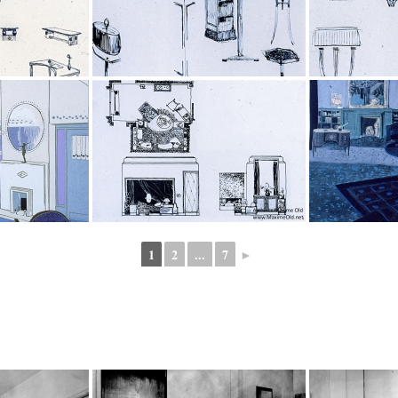
1
2
...
7
►