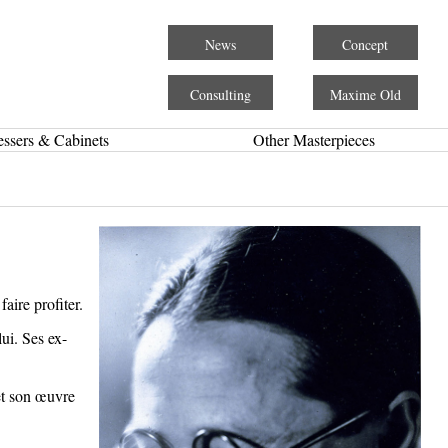
News
Concept
Consulting
Maxime Old
essers & Cabinets
Other Masterpieces
aire profiter.
ui. Ses ex-
et son œuvre