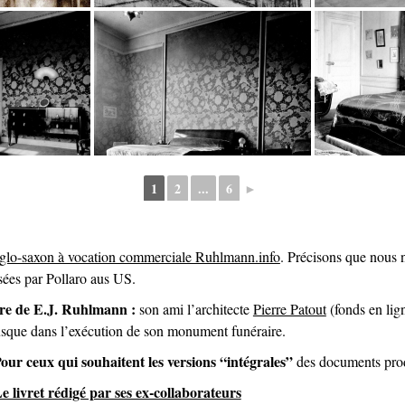
1
2
...
6
►
glo-saxon à vocation commerciale Ruhlmann.info
. Précisons que nous n
sées par Pollaro aus US.
ière de E.J. Ruhlmann :
son ami l’architecte
Pierre Patout
(fonds en lign
jusque dans l’exécution de son monument funéraire.
our ceux qui souhaitent les versions “intégrales”
des documents produ
e livret rédigé par ses ex-collaborateurs